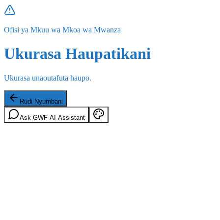
Ofisi ya Mkuu wa Mkoa wa Mwanza
Ukurasa Haupatikani
Ukurasa unaoutafuta haupo.
Rudi Nyumbani
Ask GWF AI Assistant