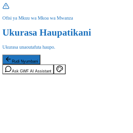
Ofisi ya Mkuu wa Mkoa wa Mwanza
Ukurasa Haupatikani
Ukurasa unaoutafuta haupo.
Rudi Nyumbani
Ask GWF AI Assistant