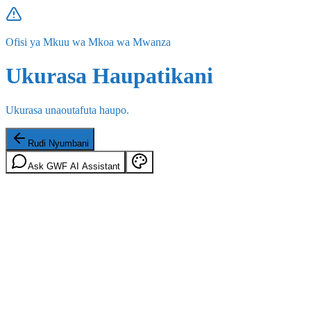
Ofisi ya Mkuu wa Mkoa wa Mwanza
Ukurasa Haupatikani
Ukurasa unaoutafuta haupo.
Rudi Nyumbani
Ask GWF AI Assistant