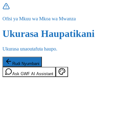
Ofisi ya Mkuu wa Mkoa wa Mwanza
Ukurasa Haupatikani
Ukurasa unaoutafuta haupo.
Rudi Nyumbani
Ask GWF AI Assistant