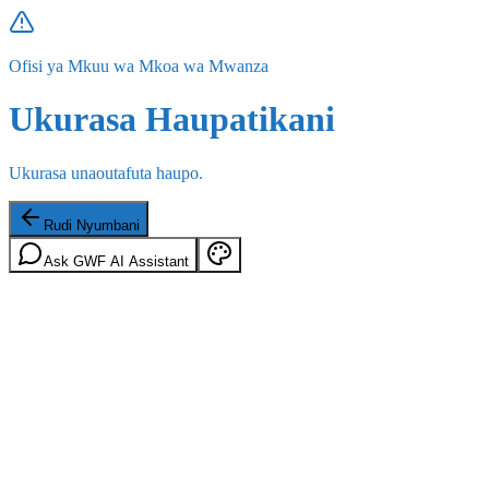
Ofisi ya Mkuu wa Mkoa wa Mwanza
Ukurasa Haupatikani
Ukurasa unaoutafuta haupo.
Rudi Nyumbani
Ask GWF AI Assistant