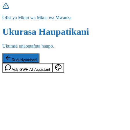
Ofisi ya Mkuu wa Mkoa wa Mwanza
Ukurasa Haupatikani
Ukurasa unaoutafuta haupo.
Rudi Nyumbani
Ask GWF AI Assistant