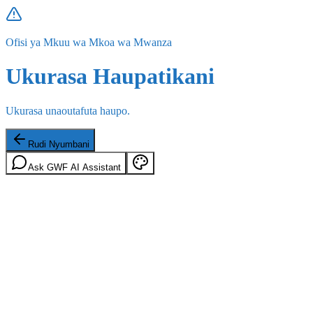
Ofisi ya Mkuu wa Mkoa wa Mwanza
Ukurasa Haupatikani
Ukurasa unaoutafuta haupo.
Rudi Nyumbani
Ask GWF AI Assistant