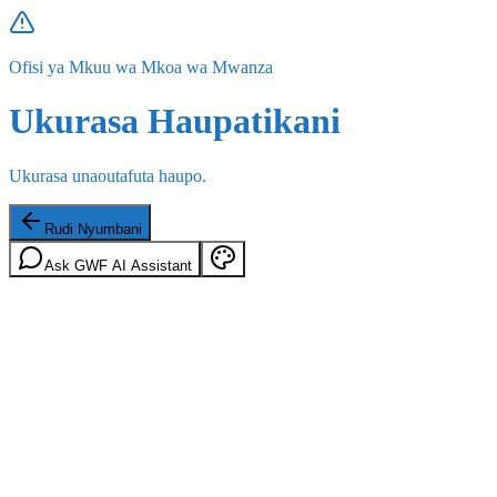
Ofisi ya Mkuu wa Mkoa wa Mwanza
Ukurasa Haupatikani
Ukurasa unaoutafuta haupo.
Rudi Nyumbani
Ask GWF AI Assistant