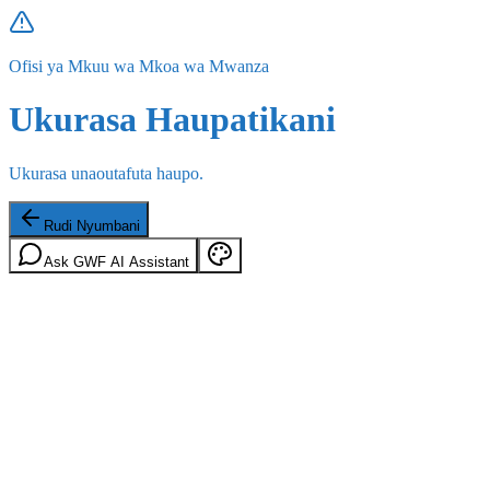
Ofisi ya Mkuu wa Mkoa wa Mwanza
Ukurasa Haupatikani
Ukurasa unaoutafuta haupo.
Rudi Nyumbani
Ask GWF AI Assistant