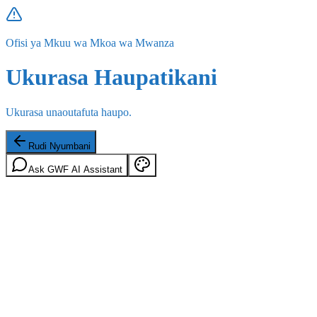
Ofisi ya Mkuu wa Mkoa wa Mwanza
Ukurasa Haupatikani
Ukurasa unaoutafuta haupo.
Rudi Nyumbani
Ask GWF AI Assistant