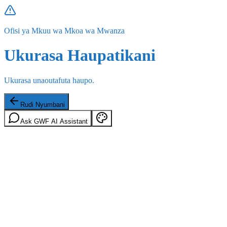
Ofisi ya Mkuu wa Mkoa wa Mwanza
Ukurasa Haupatikani
Ukurasa unaoutafuta haupo.
Rudi Nyumbani
Ask GWF AI Assistant