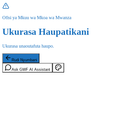
Ofisi ya Mkuu wa Mkoa wa Mwanza
Ukurasa Haupatikani
Ukurasa unaoutafuta haupo.
Rudi Nyumbani
Ask GWF AI Assistant