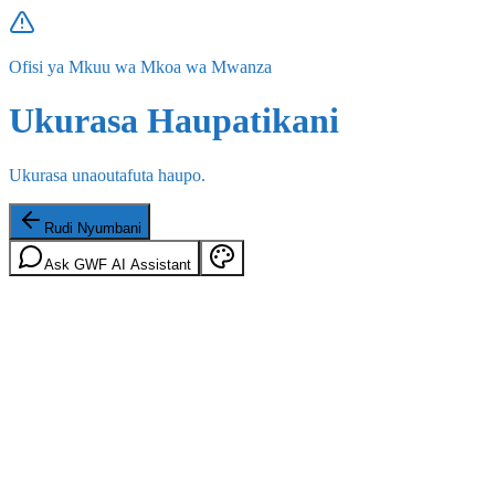
Ofisi ya Mkuu wa Mkoa wa Mwanza
Ukurasa Haupatikani
Ukurasa unaoutafuta haupo.
Rudi Nyumbani
Ask GWF AI Assistant