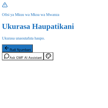
Ofisi ya Mkuu wa Mkoa wa Mwanza
Ukurasa Haupatikani
Ukurasa unaoutafuta haupo.
Rudi Nyumbani
Ask GWF AI Assistant