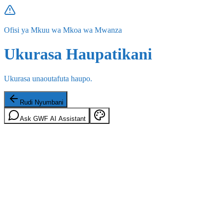
Ofisi ya Mkuu wa Mkoa wa Mwanza
Ukurasa Haupatikani
Ukurasa unaoutafuta haupo.
Rudi Nyumbani
Ask GWF AI Assistant